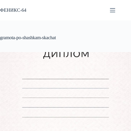
Перейти
к
ФЕНИКС-64
сути
gramota-po-shashkam-skachat