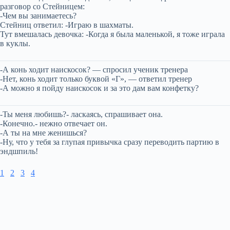
разговор со Стейницем:
-Чем вы занимаетесь?
Стейниц ответил: -Играю в шахматы.
Тут вмешалась девочка: -Когда я была маленькой, я тоже играла
в куклы.
-А конь ходит наискосок? — спросил ученик тренера
-Нет, конь ходит только буквой «Г», — ответил тренер
-А можно я пойду наискосок и за это дам вам конфетку?
-Ты меня любишь?- ласкаясь, спрашивает она.
-Конечно.- нежно отвечает он.
-А ты на мне женишься?
-Ну, что у тебя за глупая привычка сразу переводить партию в
эндшпиль!
1
2
3
4