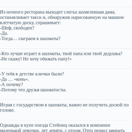
Из ночного ресторана выходит слегка захмелевшая дама,
останавливает такси и, обнаружив нарисованную на машине
клетчатую доску, спрашивает:
-Шеф, свободен?
-Да.
-Тогда… сыграем в шахматы?
-Кто лучше играет в шахматы, твой папа или твой дедушка?
-Не скажу! Не хочу обижать папу!»
-У тебя в детстве клички были?
-Да … «конь».
-А почему?
-Потому что друзья шахматисты.
Играя с государством в шахматы, важно не получить доской по
голове.
Однажды в купе поезда Стейниц оказался в компании
маленькой девочки, лет девяти, с отцом. Отец решил завязать