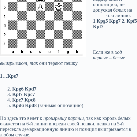
оппозицию, не
допуская белых на
6-ю линию:
1.
Kpg
5
Kpg
7 2.
Kpf
5
Kpf
7
Если же в
ход
черных – белые
выигрывают, так
они теряют пешку
1…
Kpe
7
Kpg6 Kpd7
Kpf7 Kpc7
Kpe7 Kpc8
Kpd
6
Kpd
8
(занимая оппозицию)
Но здесь это ведет к
проигрышу партии,
так как король белых
окажется на 6-й линии впереди своей пешки, пешка на 5-й
пересекла демаркационную линию и позиция выигрывается в
любом случае.