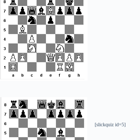
[slickquiz id=5]