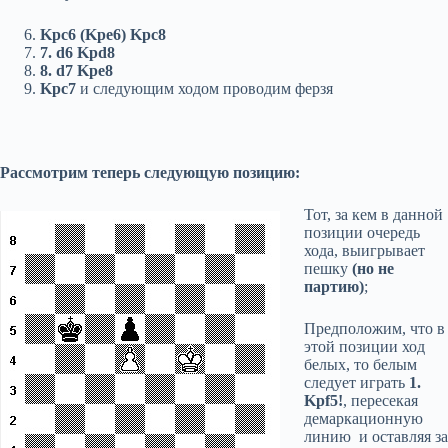
Kp
с6 (
Kp
е6)
Kpc
8
7
.
d
6
Kpd
8
8
.
d7
Kpe
8
Kpc
7
и следующим ходом проводим ферзя
Рассмотрим теперь следующую позицию:
Тот, за кем в данной
позиции очередь
хода, выигрывает
пешку
(но не
партию)
;
Предположим, что в
этой позиции ход
белых, то белым
следует играть
1.
Kpf5!
, пересекая
демаркационную
линию и оставляя за