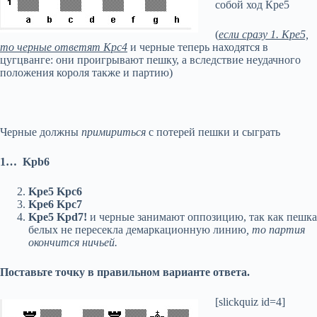
собой ход Кре5
(
если сразу 1. Кре5,
то черные ответят Крс4
и черные теперь находятся в
цугцванге: они проигрывают пешку, а вследствие неудачного
положения короля также и партию)
Черные должны
примириться
с потерей пешки и сыграть
1…
Kpb
6
Kpe
5
Kpc
6
Kpe
6
Kpc
7
Kpe
5
Kpd
7!
и черные занимают оппозицию, так как пешка
белых не пересекла демаркационную линию
,
то партия
окончится ничьей.
Поставьте точку в правильном варианте ответа.
[slickquiz id=4]