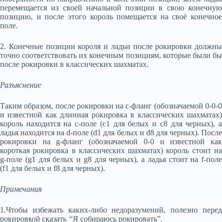
перемещается из своей начальной позиции в свою конечную
позицию, и после этого король помещается на своё конечное
поле.
2. Конечные позиции короля и ладьи после рокировки должны
точно соответствовать их конечным позициям, которые были бы
после рокировки в классических шахматах.
Разъяснение
Таким образом, после рокировки на с-фланг (обозначаемой 0-0-0
и известной как длинная рокировка в классических шахматах)
король находится на с-поле (c1 для белых и с8 для черных), а
ладья находится на d-поле (d1 для белых и d8 для черных). После
рокировки на g-фланг (обозначаемой 0-0 и известной как
короткая рокировка в классических шахматах) король стоит на
g-поле (g1 для белых и g8 для черных), а ладья стоит на f-поле
(f1 для белых и f8 для черных).
Примечания
1.Чтобы избежать каких-либо недоразумений, полезно перед
рокировкой сказать
“
Я собираюсь рокировать”.