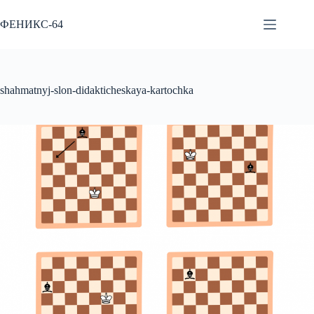
Перейти
к
ФЕНИКС-64
сути
shahmatnyj-slon-didakticheskaya-kartochka