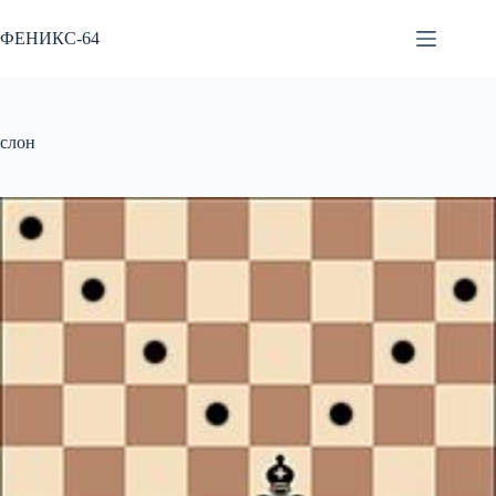
Перейти
к
ФЕНИКС-64
сути
слон