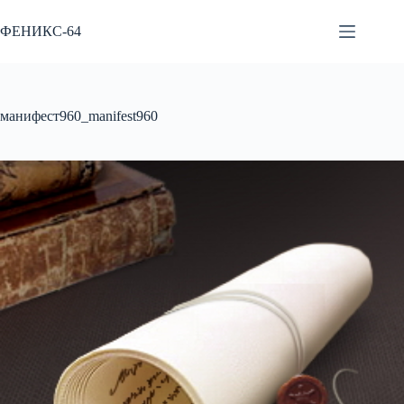
Перейти
к
ФЕНИКС-64
сути
манифест960_manifest960