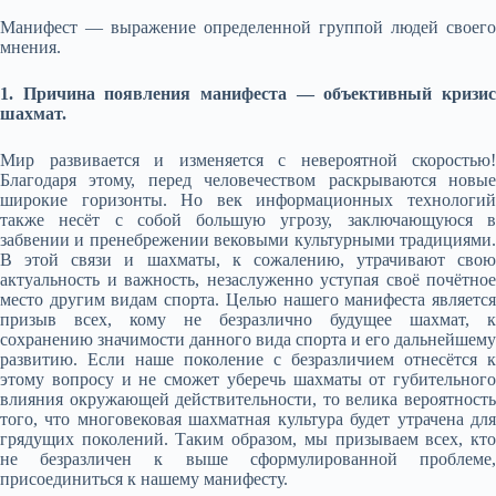
Манифест — выражение определенной группой людей своего
мнения.
1. Причина появления манифеста — объективный кризис
шахмат.
Мир развивается и изменяется с невероятной скоростью!
Благодаря этому, перед человечеством раскрываются новые
широкие горизонты. Но век информационных технологий
также несёт с собой большую угрозу, заключающуюся в
забвении и пренебрежении вековыми культурными традициями.
В этой связи и шахматы, к сожалению, утрачивают свою
актуальность и важность, незаслуженно уступая своё почётное
место другим видам спорта. Целью нашего манифеста является
призыв всех, кому не безразлично будущее шахмат, к
сохранению значимости данного вида спорта и его дальнейшему
развитию. Если наше поколение с безразличием отнесётся к
этому вопросу и не сможет уберечь шахматы от губительного
влияния окружающей действительности, то велика вероятность
того, что многовековая шахматная культура будет утрачена для
грядущих поколений. Таким образом, мы призываем всех, кто
не безразличен к выше сформулированной проблеме,
присоединиться к нашему манифесту.