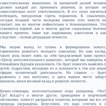
самостоятельному мышлению. За шахматной доской человек
должен каждый раз принимать решения, за которые он
самостоятельно несет ответственность. В его силах научиться
побеждать, преодолевая горечь поражения. К сожалению,
сегодня большей части молодежи именно этих качеств не
хватает, она во многом инфантильна и безынициативна. Это
становится нормой, как и многие другие социальные болезни
нашего времени, такие как наркомания, алкоголизм и как
следствие – полная деградация личности.
Мы видим выход из тупика в формировании нового,
гармонично развитого молодого поколения. На наш взгляд,
такую роль может взять на себя предлагаемый нами проект:
«Центр интеллектуального развития», который мы намерены в
ближайшем будущем реализовать. Он будет помогать выявлять у
детей, подростков, молодежи их к склонности к тем или иным
сферам человеческой деятельности. Но главное — будет
развивать у них интеллект, и здесь важное место займут
шахматы, внося весомый вклад в развитие личности.
Бизнес-семинары, интеллектуальные игры (например, «Что?
Где? Когда?») и многое другое, проводимое в творческой
обстановке, помогут раскрыться талантам, которыми мы все от
природы награждены. Безусловно, это надо сочетать и с