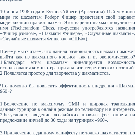
19 июня 1996 года в Буэнос-Айресе (Аргентина) 11-й чемпион
мира по шахматам Роберт Фишер представил свой вариант
модификации правил шахмат. Этот вариант шахмат получил его
имя (Fischerandom Chess, по-русски употребляются названия
«Фишер-рэндом», «Шахматы Фишера», «Случайные шахматы»,
«Случайные шахматы Фишера», «СШФ»).
Почему мы считаем, что данная разновидность шахмат поможет
выйти как из шахматного кризиса, так и из экономического?
1.Благодаря этим шахматам нивелируется возможность
использования компьютера при анализе теоретических позиций.
2.Появляется простор для творчества у шахматистов.
Что помогло бы повысить эффективность внедрения «Шахмат
960»?
1.Вовлечение по максимуму СМИ и широкая трансляция
данных турниров в онлайн режиме по телевизору и в интернете.
2.Безусловно, введение «софийских правил» (т.е запрета на
предложение ничьей до 30 хода) на турнирах «960».
3.Привлечение к данному манифесту не только шахматистов, но