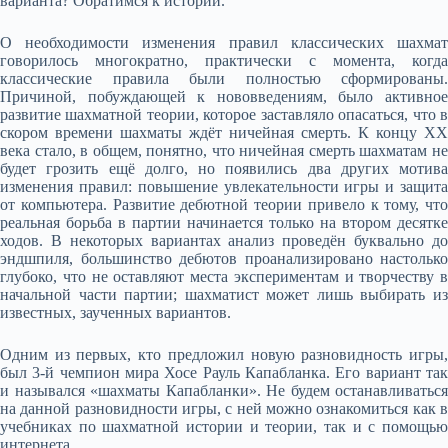
варианта? Обратимся к истории.
О необходимости изменения правил классических шахмат
говорилось многократно, практически с момента, когда
классические правила были полностью сформированы.
Причиной, побуждающей к нововведениям, было активное
развитие шахматной теории, которое заставляло опасаться, что в
скором времени шахматы ждёт ничейная смерть. К концу XX
века стало, в общем, понятно, что ничейная смерть шахматам не
будет грозить ещё долго, но появились два других мотива
изменения правил: повышение увлекательности игры и защита
от компьютера. Развитие дебютной теории привело к тому, что
реальная борьба в партии начинается только на втором десятке
ходов. В некоторых вариантах анализ проведён буквально до
эндшпиля, большинство дебютов проанализировано настолько
глубоко, что не оставляют места экспериментам и творчеству в
начальной части партии; шахматист может лишь выбирать из
известных, заученных вариантов.
Одним из первых, кто предложил новую разновидность игры,
был 3-й чемпион мира Хосе Рауль Капабланка. Его вариант так
и назывался «шахматы Капабланки». Не будем останавливаться
на данной разновидности игры, с ней можно ознакомиться как в
учебниках по шахматной истории и теории, так и с помощью
интернета.