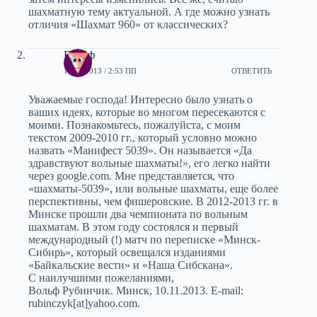
шахматную тему актуальной. А где можно узнать
отличия «Шахмат 960» от классических?
Вольф
10.11.2013 / 2:53 ПП
ОТВЕТИТЬ
Уважаемые господа! Интересно было узнать о
ваших идеях, которые во многом пересекаются с
моими. Познакомьтесь, пожалуйста, с моим
текстом 2009-2010 гг., который условно можно
назвать «Манифест 5039». Он называется «Да
здравствуют вольные шахматы!», его легко найти
через google.com. Мне представляется, что
«шахматы-5039», или вольные шахматы, еще более
перспективны, чем фишеровские. В 2012-2013 гг. в
Минске прошли два чемпионата по вольным
шахматам. В этом году состоялся и первый
международный (!) матч по переписке «Минск-
Сибирь», который освещался изданиями
«Байкальские вести» и «Наша Сибскана».
С наилучшими пожеланиями,
Вольф Рубинчик. Минск, 10.11.2013. E-mail:
rubinczyk[at]yahoo.com.