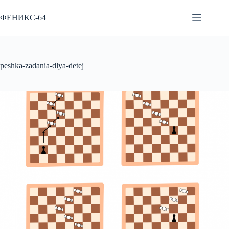
Перейти
к
ФЕНИКС-64
сути
peshka-zadania-dlya-detej