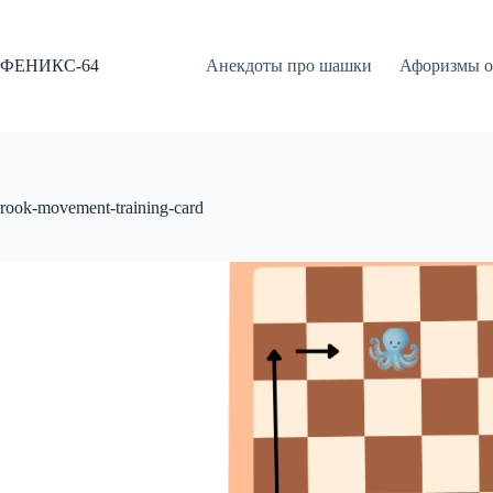
Перейти
к
сути
ФЕНИКС-64
Анекдоты про шашки
Афоризмы о
rook-movement-training-card