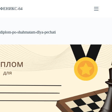
Перейти
к
ФЕНИКС-64
сути
diplom-po-shahmatam-dlya-pechati