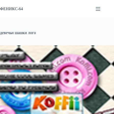
Перейти
к
ФЕНИКС-64
сути
девечьи шашки лого