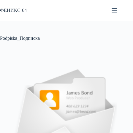
Перейти
к
ФЕНИКС-64
сути
Podpiska_Подписка