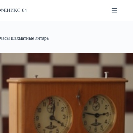
Перейти
к
ФЕНИКС-64
сути
часы шахматные янтарь