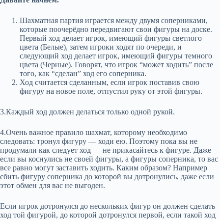
Шахматная партия играется между двумя соперниками,
которые поочерёдно передвигают свои фигуры на доске.
Первый ход делает игрок, имеющий фигуры светлого
цвета (Белые), затем игроки ходят по очереди, и
следующий ход делает игрок, имеющий фигуры темного
цвета (Черные). Говорят, что игрок “может ходить” после
того, как “сделан” ход его соперника.
Ход считается сделанным, если игрок поставив свою
фигуру на новое поле, отпустил руку от этой фигуры.
3.Каждый ход должен делаться только одной рукой.
4.Очень важное правило шахмат, которому необходимо
следовать: тронул фигуру — ходи ею. Поэтому пока вы не
продумали как следует ход — не прикасайтесь к фигуре. Даже
если вы коснулись не своей фигуры, а фигуры соперника, то вас
все равно могут заставить ходить. Каким образом? Например
сбить фигуру соперника до которой вы дотронулись, даже если
этот обмен для вас не выгоден.
Если игрок дотронулся до нескольких фигур он должен сделать
ход той фигурой, до которой дотронулся первой, если такой ход