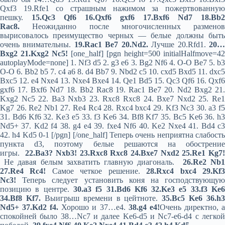
Qxf3 19.Rfe1 со страшным нажимом за пожертвованную
пешку.
15.Qc3 Qf6 16.Qxf6 gxf6 17.Bxf6 Nd7 18.Bb2
Rac8.
Неожиданно после многочисленных разменов
вырисовалось преимущество черных — белые должны быть
очень внимательны.
19.Rac1 Be7 20.Nd2.
Лучше 20.Rfd1.
20
Bxg2 21.Kxg2 Nc5!
[one_half] [pgn height=500 initialHalfmove=42
autoplayMode=none] 1. Nf3 d5 2. g3 e6 3. Bg2 Nf6 4. O-O Be7 5. b3
O-O 6. Bb2 b5 7. c4 a6 8. d4 Bb7 9. Nbd2 c5 10. cxd5 Bxd5 11. dxc5
Bxc5 12. e4 Nxe4 13. Nxe4 Bxe4 14. Qe1 Bd5 15. Qc3 Qf6 16. Qxf6
gxf6 17. Bxf6 Nd7 18. Bb2 Rac8 19. Rac1 Be7 20. Nd2 Bxg2 21.
Kxg2 Nc5 22. Ba3 Nxb3 23. Rxc8 Rxc8 24. Bxe7 Nxd2 25. Re1
Kg7 26. Re2 Nb1 27. Re4 Rc4 28. Rxc4 bxc4 29. Kf3 Nc3 30. a3 f5
31. Bd6 Kf6 32. Ke3 e5 33. f3 Ke6 34. Bf8 Kf7 35. Bc5 Ke6 36. h3
Nd5+ 37. Kd2 f4 38. g4 e4 39. fxe4 Nf6 40. Ke2 Nxe4 41. Bd4 c3
42. h4 Kd5 0-1 [/pgn] [/one_half] Теперь очень неприятна слабость
пункта d3, поэтому белые решаются на обострение
игры.
22.Ba3? Nxb3! 23.Rxc8 Rxc8 24.Bxe7 Nxd2 25.Re1 Kg7
Не давая белым захватить главную диагональ.
26.Re2 Nb
27.Re4 Rc4!
Самое четкое решение.
28.Rxc4 bxc4 29.Kf
Nc3!
Теперь следует установить коня на господствующу
позицию в центре.
30.
a
3
f
5 31.
Bd
6
Kf
6 32.
Ke
3
e
5 33.
f
3
Ke
34.
Bf
8
Kf
7.
Выигрыш времени в цейтноте.
35.
Bc
5
Ke
6 36.
h
3
Nd
5+ 37.
Kd
2
f
4.
Хорошо и 37…e4.
38.
g
4
e
4!
Очень директно, 
спокойней было 38…Nc7 и далее Ke6-d5 и Nc7-e6-d4 с легкой