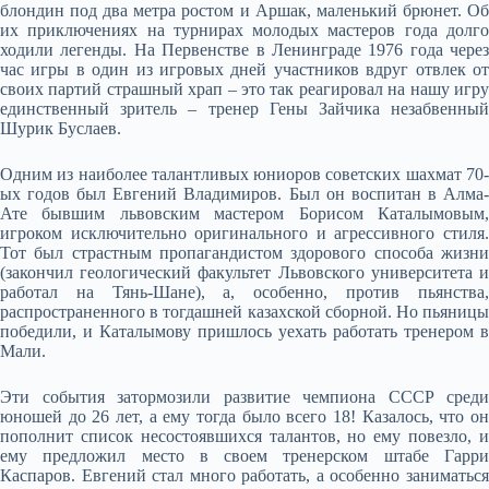
блондин под два метра ростом и Аршак, маленький брюнет. Об
их приключениях на турнирах молодых мастеров года долго
ходили легенды. На Первенстве в Ленинграде 1976 года через
час игры в один из игровых дней участников вдруг отвлек от
своих партий страшный храп – это так реагировал на нашу игру
единственный зритель – тренер Гены Зайчика незабвенный
Шурик Буслаев.
Одним из наиболее талантливых юниоров советских шахмат 70-
ых годов был Евгений Владимиров. Был он воспитан в Алма-
Ате бывшим львовским мастером Борисом Каталымовым,
игроком исключительно оригинального и агрессивного стиля.
Тот был страстным пропагандистом здорового способа жизни
(закончил геологический факультет Львовского университета и
работал на Тянь-Шане), а, особенно, против пьянства,
распространенного в тогдашней казахской сборной. Но пьяницы
победили, и Каталымову пришлось уехать работать тренером в
Мали.
Эти события затормозили развитие чемпиона СССР среди
юношей до 26 лет, а ему тогда было всего 18! Казалось, что он
пополнит список несостоявшихся талантов, но ему повезло, и
ему предложил место в своем тренерском штабе Гарри
Каспаров. Евгений стал много работать, а особенно заниматься