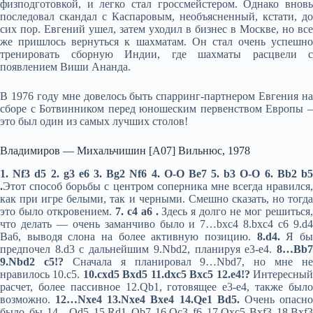
физподготовкой, и легко стал гроссмейстером. Однако вновь
последовал скандал с Каспаровым, необъясненный, кстати, до
сих пор. Евгений ушел, затем уходил в бизнес в Москве, но все
же пришлось вернуться к шахматам. Он стал очень успешно
тренировать сборную Индии, где шахматы расцвели с
появлением Виши Ананда.
В 1976 году мне довелось быть спарринг-партнером Евгения на
сборе с Ботвинником перед юношеским первенством Европы –
это был один из самых лучших столов!
Владимиров — Михальчишин [A07] Вильнюс, 1978
1. Nf3 d5 2. g3 e6 3. Bg2 Nf6 4. O-O Be7 5. b3 O-O 6. Bb2 b5
.
Этот способ борьбы с центром соперника мне всегда нравился,
как при игре белыми, так и черными. Смешно сказать, но тогда
это было откровением.
7. c4 a6 .
Здесь я долго не мог решиться
что делать — очень заманчиво было и 7…bxc4 8.bxc4 c6 9.d4
Ba6, выводя слона на более активную позицию.
8.d4.
Я б
предпочел 8.d3 с дальнейшим 9.Nbd2, планируя е3-е4.
8…Bb7
9.Nbd2 c5!?
Сначала я планировал 9…Nbd7, но мне не
нравилось 10.c5.
10.cxd5 Bxd5 11.dxc5 Bxc5 12.e4!?
Интересны
расчет, более пассивное 12.Qb1, готовящее е3-е4, также было
возможно.
12…Nxe4 13.Nxe4 Bxe4 14.Qe1 Bd5.
Очень опасн
было бы 14…Qd5 15.Rd1 Qb7 16.Qc3 f6 17.Qxc5 Bxf3 18.Bxf3