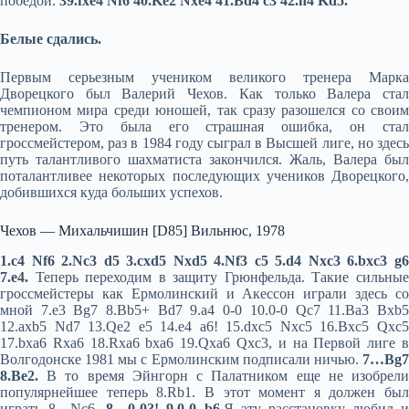
победой.
39.
fxe
4
Nf
6 40.
Ke
2
Nxe
4 41.
Bd
4
c
3 42.
h
4
Kd
5.
Белые сдались.
Первым серьезным учеником великого тренера Марка
Дворецкого был Валерий Чехов. Как только Валера стал
чемпионом мира среди юношей, так сразу разошелся со своим
тренером. Это была его страшная ошибка, он стал
гроссмейстером, раз в 1984 году сыграл в Высшей лиге, но здесь
путь талантливого шахматиста закончился. Жаль, Валера был
поталантливее некоторых последующих учеников Дворецкого,
добившихся куда больших успехов.
Чехов — Михальчишин [D85] Вильнюс, 1978
1.c4 Nf6 2.Nc3 d5 3.cxd5 Nxd5 4.Nf3 c5 5.d4 Nxc3 6.bxc3 g6
7.e4.
Теперь переходим в защиту Грюнфельда. Такие сильны
гроссмейстеры как Ермолинский и Акессон играли здесь со
мной 7.e3 Bg7 8.Bb5+ Bd7 9.a4 0-0 10.0-0 Qc7 11.Ba3 Bxb5
12.axb5 Nd7 13.Qe2 e5 14.e4 a6! 15.dxc5 Nxc5 16.Bxc5 Qxc5
17.bxa6 Rxa6 18.Rxa6 bxa6 19.Qxa6 Qxc3, и на Первой лиге в
Волгодонске 1981 мы с Ермолинским подписали ничью.
7…Bg7
8.Be2.
В то время Эйнгорн с Палатником еще не изобрел
популярнейшее теперь 8.Rb1. В этот момент я должен был
играть 8…Nc6.
8…0-0?! 9.0-0 b6.
Я эту расстановку любил и