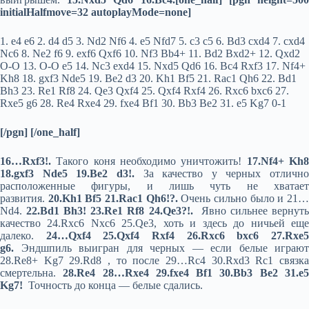
initialHalfmove=32 autoplayMode=none]
1. e4 e6 2. d4 d5 3. Nd2 Nf6 4. e5 Nfd7 5. c3 c5 6. Bd3 cxd4 7. cxd4
Nc6 8. Ne2 f6 9. exf6 Qxf6 10. Nf3 Bb4+ 11. Bd2 Bxd2+ 12. Qxd2
O-O 13. O-O e5 14. Nc3 exd4 15. Nxd5 Qd6 16. Bc4 Rxf3 17. Nf4+
Kh8 18. gxf3 Nde5 19. Be2 d3 20. Kh1 Bf5 21. Rac1 Qh6 22. Bd1
Bh3 23. Re1 Rf8 24. Qe3 Qxf4 25. Qxf4 Rxf4 26. Rxc6 bxc6 27.
Rxe5 g6 28. Re4 Rxe4 29. fxe4 Bf1 30. Bb3 Be2 31. e5 Kg7 0-1
[/pgn] [/one_half]
16…Rxf3!.
Такого коня необходимо уничтожить!
17.
Nf
4+
Kh
18.
gxf
3
Nde
5 19.
Be
2
d
3!.
За качество у черных отлично
расположенные фигуры, и лишь чуть не хватает
развития.
20.Kh1 Bf5 21.Rac1 Qh6!?.
Очень сильно было и 21
Nd4.
22.Bd1 Bh3! 23.Re1 Rf8 24.Qe3?!.
Явно сильнее вернут
качество 24.Rxc6 Nxc6 25.Qe3, хоть и здесь до ничьей еще
далеко.
24…Qxf4 25.Qxf4 Rxf4 26.Rxc6 bxc6 27.Rxe
g6.
Эндшпиль выигран для черных — если белые играют
28.Re8+ Kg7 29.Rd8 , то после 29…Rc4 30.Rxd3 Rc1 связка
смертельна.
28.Re4 28…Rxe4 29.fxe4 Bf1 30.Bb3 Be2 31.e
Kg7!
Точность до конца — белые сдались.