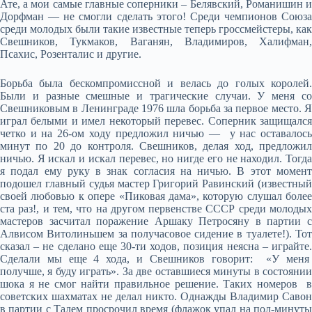
Ате, а мои самые главные соперники – Белявский, Романишин и
Дорфман — не смогли сделать этого! Среди чемпионов Союза
среди молодых были такие известные теперь гроссмейстеры, как
Свешников, Тукмаков, Ваганян, Владимиров, Халифман,
Псахис, Розенталис и другие.
Борьба была бескомпромиссной и велась до голых королей.
Были и разные смешные и трагические случаи. У меня со
Свешниковым в Ленинграде 1976 шла борьба за первое место. Я
играл белыми и имел некоторый перевес. Соперник защищался
четко и на 26-ом ходу предложил ничью — у нас оставалось
минут по 20 до контроля. Свешников, делая ход, предложил
ничью. Я искал и искал перевес, но нигде его не находил. Тогда
я подал ему руку в знак согласия на ничью. В этот момент
подошел главный судья мастер Григорий Равинский (известный
своей любовью к опере «Пиковая дама», которую слушал более
ста раз!, и тем, что на другом первенстве СССР среди молодых
мастеров засчитал поражение Аршаку Петросяну в партии с
Алвисом Витолиньшем за получасовое сидение в туалете!). Тот
сказал – не сделано еще 30-ти ходов, позиция неясна – играйте.
Сделали мы еще 4 хода, и Свешников говорит: «У меня
получше, я буду играть». За две оставшиеся минуты в состоянии
шока я не смог найти правильное решение. Таких номеров в
советских шахматах не делал никто. Однажды Владимир Савон
в партии с Талем просрочил время (флажок упал на пол-минуты