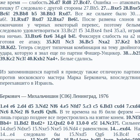
же время — слабость.
26.d7 Rd8 27.Bc4?.
Ошибка — атаковать
пешку f7 следовало с другой стороны 27.Bh5.
27…Bxe5 28.Bxe5
Bc6! 29.Bb8 b5 30.Bb3 Rxd7.
Все же сильнее было 30…
a6!.
31.Rxd7 Bxd7 32.Bxa7 Be6!.
После размена слонов в
окончании у черных некоторый перевес, поэтому белым
следовало удовлетвориться 33.Bc2! f5 34.Bxe4 fxe4 35.a3, играя
на ничью.
33.Bxe6 fxe6 34.g4 b4!.
Фиксируя слабость на а2 
готовя ее атаку.
35.Kf1 Nc3 36.Bc5 Nxa2 37.Ke2 b3
38.Kd2.
Теперь следует типичная комбинация на тему двойного
удара, которую я знал еще по партии Фишер-Унцикер.
38…b2!
39.Kc2 Nc3! 40.Kxb2 Na4+.
Белые сдались
.
Из запомнившихся партий я приведу также отличную партию
против московского мастера Марка Берковича, впоследствии
переехавшего в Израиль.
Беркович — Михальчишин [C06] Ленинград, 1976
1.e4 e6 2.d4 d5 3.Nd2 Nf6 4.e5 Nfd7 5.c3 c5 6.Bd3 cxd4 7.cxd4
Nc6 8.Ne2 f6 9.exf6 Qxf6.
В те времена на f6 били ферзем —
лишь гораздо позднее все перестроились на взятие конем.
10.Nf3
Bb4+ 11.Bd2 Bxd2+ 12.Qxd2 0-0 13.0-0 e5! 14.Nc3?!.
Сильнее
14.dxe5 Ndxe5 15.Nxe5 Nxe5 16.Nd4 с равенством.
14…exd4.
Н
14…e4 следовало бы 15.Nxd5 Qg6 16.Bc4! с
выигрышем.
15.Nxd5 Qd6 16.Bc4.[one_half] [pgn height=50