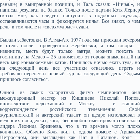
раньше) в выигранной позиции, и Таль сказал: «Ничья!», и
написал результат на бланке. Только после партии Котя Лернер
сказал мне, как следует поступать в подобных случаях,-
останавливаются часы и фиксируется ничья. Все знают, о чем
речь, в том числе и «сверхмудрые» судьи.
Бывали забастовки. В Алма-Ате 1977 года мы приехали вечером
в отель после проведенной жеребьевки, а там говорят –
извините, места будут только завтра, можете поехать в
гостиницу на Медео – 25 километров от города знаменитый на
весь мир конькобежный каток. Пришлось ночью ехать туда, но
на следующий день все участники отказались играть и
требовали перенести первый тур на следующий день. Судьям
пришлось согласиться.
Одной из самых колоритных фигур чемпионатов был
международный мастер из Кишинева Николай Попов,
впоследствии переехавший в Москву и ставший
корреспондентом российского телевидения. Свой
журналистский и актерский талант он щедро использовал в
вечерних посиделках, когда бесподобно имитировал советского
лидера Леонида Брежнева, что в те времена могло плохо
кончиться. Обычно Коля жил в одном номере с Аршаком
Петросяном, они выглядели как Пат и Паташон. Коля —