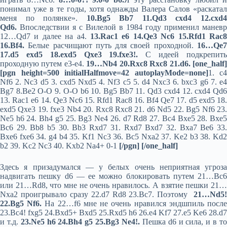
понимал уже в те годы, хотя однажды Валера Салов «раскатал
меня по полянке».
10.Bg5 Bb7 11.Qd3 cxd4 12.cxd
Qd6.
Впоследствии я с Вилелой в 1984 году применил маневр
12…Qd7 и далее на а4.
13.Rac1 e6 14.Qe3 Nc6 15.Rfd1 Rac8
16.Bf4.
Белые расчищают путь для своей проходной.
16…
Qe
17.d5 exd5 18.exd5 Qxe3 19.fxe3!.
С идеей подкрепит
проходную путем е3-е4.
19…Nb4 20.Rxc8 Rxc8 21.d6. [one_half
[pgn height=500 initialHalfmove=42 autoplayMode=none]
1. c4
Nf6 2. Nc3 d5 3. cxd5 Nxd5 4. Nf3 c5 5. d4 Nxc3 6. bxc3 g6 7. e4
Bg7 8.Be2 O-O 9. O-O b6 10. Bg5 Bb7 11. Qd3 cxd4 12. cxd4 Qd6
13. Rac1 e6 14. Qe3 Nc6 15. Rfd1 Rac8 16. Bf4 Qe7 17. d5 exd5 18.
exd5 Qxe3 19. fxe3 Nb4 20. Rxc8 Rxc8 21. d6 Nd5 22. Bg5 Nf6 23.
Ne5 h6 24. Bh4 g5 25. Bg3 Ne4 26. d7 Rd8 27. Bc4 Bxe5 28. Bxe5
Bc6 29. Bb8 b5 30. Bb3 Rxd7 31. Rxd7 Bxd7 32. Bxa7 Be6 33.
Bxe6 fxe6 34. g4 b4 35. Kf1 Nc3 36. Bc5 Nxa2 37. Ke2 b3 38. Kd2
b2 39. Kc2 Nc3 40. Kxb2 Na4+ 0-1
[/pgn] [/one_half]
Здесь я призадумался — у белых очень неприятная угроза
надвигать пешку d6 — ее можно блокировать путем 21…Bc6
или 21…Rd8, что мне не очень нравилось. А взятие пешки 21…
Nxa2 проигрывало сразу 22.d7 Rd8 23.Bc7. Поэтому
21…Nd5!
22.Bg5 Nf6.
На 22…f6 мне не очень нравился эндшпиль посл
23.Bc4! fxg5 24.Bxd5+ Bxd5 25.Rxd5 h6 26.e4 Kf7 27.e5 Ke6 28.d7
и т.д.
23.Ne5 h6 24.Bh4 g5 25.Bg3 Ne4!.
Пешка d6 и сила, и в т